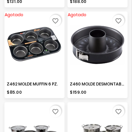
Precio
Precio
$131.00
$188.00
Agotado
Agotado
favorite_border
favorite_border
Z462 MOLDE MUFFIN 6 PZ.
Z460 MOLDE DESMONTABLE 30 CMS.
Precio
Precio
$85.00
$159.00
favorite_border
favorite_border