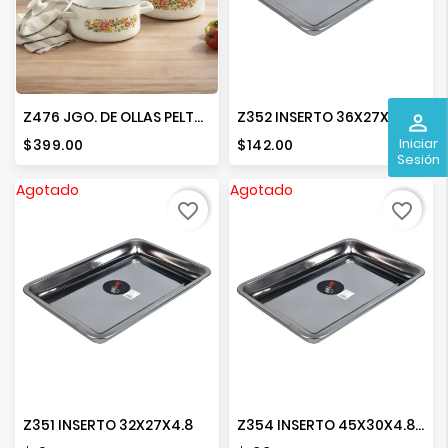
Z476 JGO. DE OLLAS PELTRE 16-24
Z352 INSERTO 36X27X4.8
perm_identity
Iniciar
Precio
Precio
$399.00
$142.00
Sesión
Agotado
Agotado
favorite_border
favorite_border
Z351 INSERTO 32X27X4.8
Z354 INSERTO 45X30X4.8 CMS.