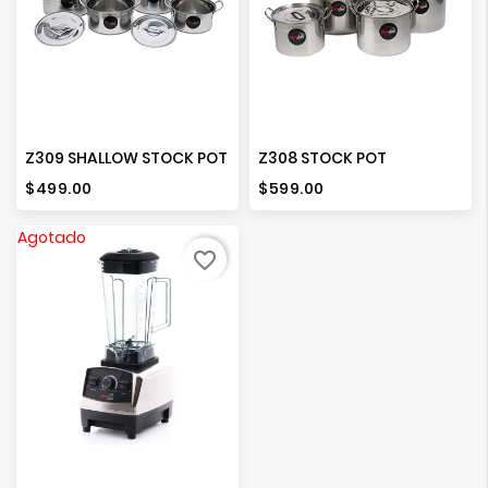
Z309 SHALLOW STOCK POT
Z308 STOCK POT
Precio
Precio
$499.00
$599.00
Agotado
favorite_border