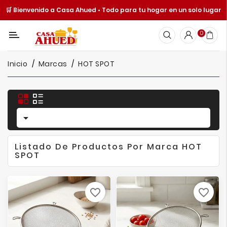
🛒 Bienvenido a Casa Ahued • Todo para tu hogar en un solo lugar
Categoría
0
Inicio
Inicio
Marcas
HOT SPOT
Cocina
Y
Mesa
Hogar

Cuisine
Spot
Listado De Productos Por Marca HOT
SPOT
Juguetería
Ofertas
favorite_border
favorite_border
Catálogos