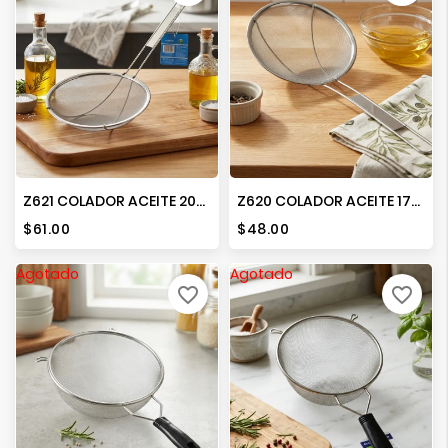
Z621 COLADOR ACEITE 20CMS
Z620 COLADOR ACEITE 17CMS
Precio
Precio
$61.00
$48.00
Agotado
Agotado
favorite_border
favorite_border