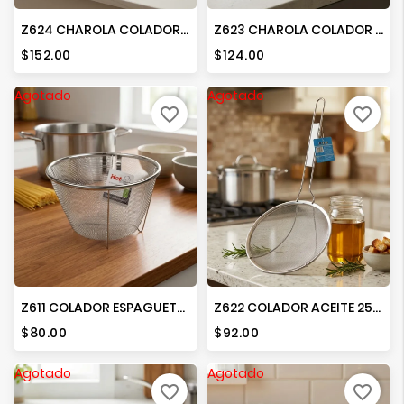
Z624 CHAROLA COLADOR 34 CMS
Z623 CHAROLA COLADOR 30 CMS
Precio
Precio
$152.00
$124.00
Agotado
Agotado
favorite_border
favorite_border
Z611 COLADOR ESPAGUETTI 18 CMS
Z622 COLADOR ACEITE 25CMS
Precio
Precio
$80.00
$92.00
Agotado
Agotado
favorite_border
favorite_border