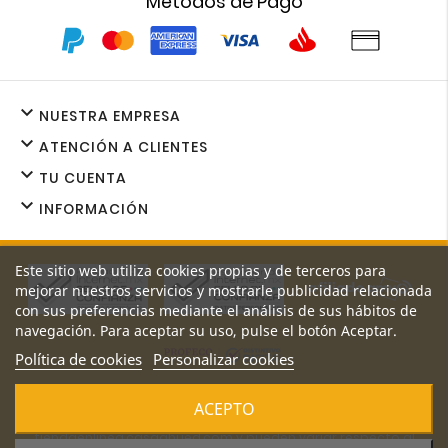
Métodos de Pago

NUESTRA EMPRESA

ATENCIÓN A CLIENTES

TU CUENTA

INFORMACIÓN
Este sitio web utiliza cookies propias y de terceros para
mejorar nuestros servicios y mostrarle publicidad relacionada
con sus preferencias mediante el análisis de sus hábitos de
navegación. Para aceptar su uso, pulse el botón Aceptar.
Política de cookies
Personalizar cookies
Los precios y promociones de nuestro sitio web son exclusivos
ACEPTO
de
tiendaenlinea.casaahued.com y pueden variar respecto al