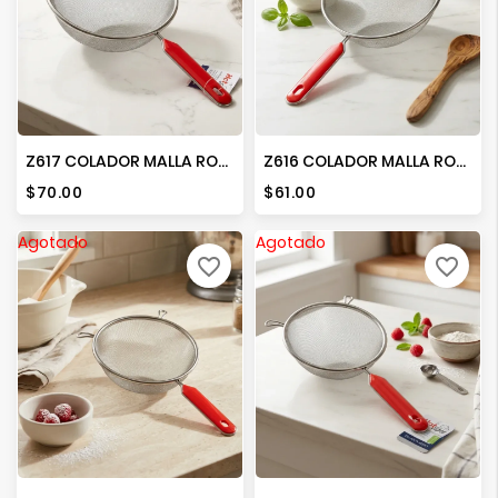
Ver
Más
Z617 COLADOR MALLA ROJO 20CMS
Z616 COLADOR MALLA ROJO 18 CMS
Precio
Precio
$70.00
$61.00
Agotado
Agotado
favorite_border
favorite_border