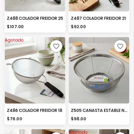
Z488 COLADOR FREIDOR 25
Z487 COLADOR FREIDOR 21
Precio
Precio
$107.00
$92.00
Agotado
favorite_border
favorite_border
Z486 COLADOR FREIDOR 18
Z505 CANASTA ESTABLE NO. 31
Precio
Precio
$76.00
$98.00
Agotado