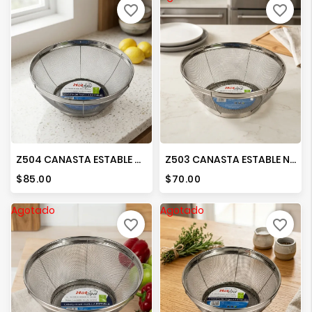
favorite_border
favorite_border
Z504 CANASTA ESTABLE NO. 28
Z503 CANASTA ESTABLE NO. 25
Precio
Precio
$85.00
$70.00
Agotado
Agotado
favorite_border
favorite_border