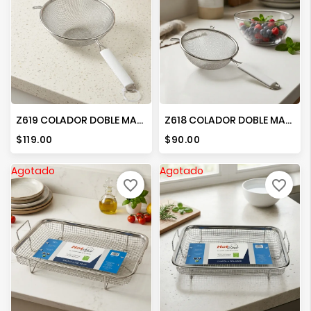
Z619 COLADOR DOBLE MALLA 20 CMS
Z618 COLADOR DOBLE MALLA 16 CMS
Precio
Precio
$119.00
$90.00
Agotado
Agotado
favorite_border
favorite_border