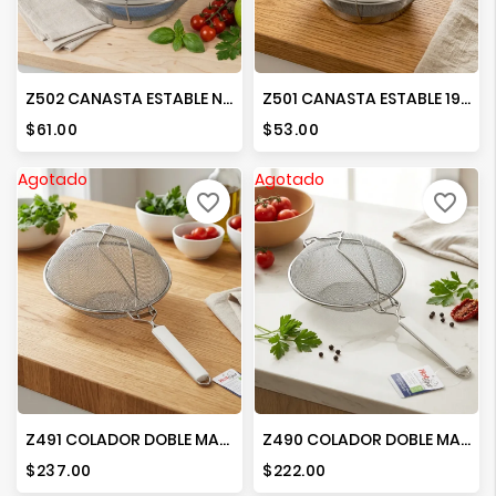
Z502 CANASTA ESTABLE NO. 22
Z501 CANASTA ESTABLE 19 CMS
Precio
Precio
$61.00
$53.00
Agotado
Agotado
favorite_border
favorite_border
Z491 COLADOR DOBLE MALLA C/REFUERZO
Z490 COLADOR DOBLE MALLA C/REFUERZO
Precio
Precio
$237.00
$222.00