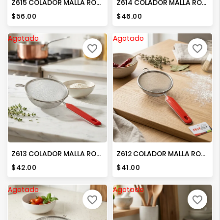
Z615 COLADOR MALLA ROJO 16 CMS
Z614 COLADOR MALLA ROJO 14 CMS
Precio
Precio
$56.00
$46.00
Agotado
Agotado
favorite_border
favorite_border
Z613 COLADOR MALLA ROJO 12 CMS
Z612 COLADOR MALLA ROJO 10 CMS
Precio
Precio
$42.00
$41.00
Agotado
Agotado
favorite_border
favorite_border